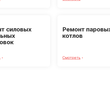
т силовых
Ремонт паровы
льных
котлов
овок
ь
Смотреть